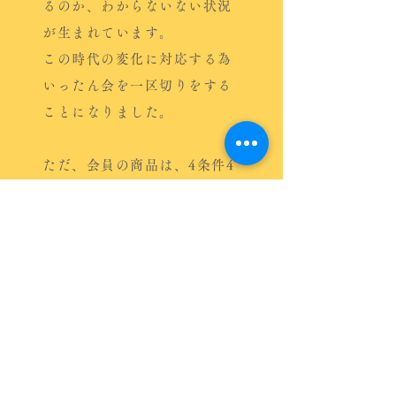
るのか、わからないない状況
が生まれています。
この時代の変化に対応する為
いったん会を一区切りをする
ことになりました。
ただ、会員の商品は、4条件4
原則に則った食品作りは変わ
らず続けて参ります。
今まで関わりを持って頂いた
会社さま、皆々様、消費者の
皆様に感謝申しあげます。
今後とも会員は、ますます良
い食品を作り続けて参ります
ので