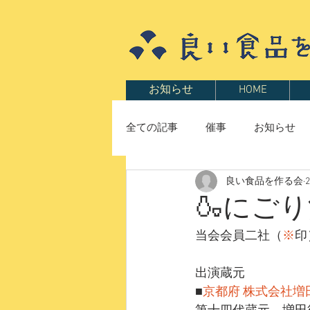
お知らせ
HOME
全ての記事
催事
お知らせ
良い食品を作る会
🍶にご
当会会員二社（
※
印
出演蔵元
■
京都府 株式会社増