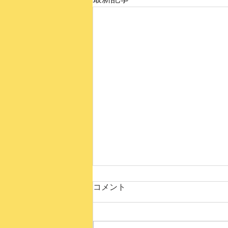
トークイベントのおしらせ
コメント
(^^♪
オンライントーク''UTAGE''にて 福
岡県の焼酎メーカー「天盃」多田