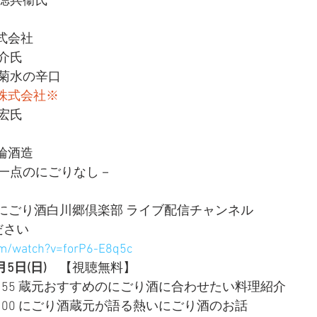
徳兵衞氏
式会社
介氏
菊水の辛口
株式会社※
宏氏
輪酒造
一点のにごりなし－
信  にごり酒白川郷倶楽部 ライブ配信チャンネル
ださい
om/watch?v=forP6-E8q5c
月5日(日)
　【視聴無料】
7：55 蔵元おすすめのにごり酒に合わせたい料理紹介
9：00 にごり酒蔵元が語る熱いにごり酒のお話