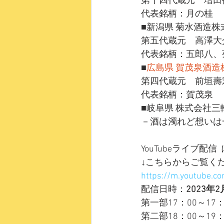
第十四代蔵元　増田
代表銘柄：月の桂
■新潟県 菊水酒造株
第五代蔵元　高澤大
代表銘柄：五郎八、
■
広島県 賀茂泉酒造
第四代蔵元　前垣壽
代表銘柄：賀茂泉
■岐阜県 株式会社三
－酒は濁れど想いは
YouTubeライブ配
↓こちらからご覧く
https://m.youtube.c
配信日時：
2023年2
第一部17：00～1
第二部18：00～1