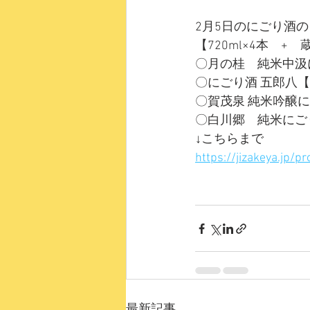
2月5日のにごり酒
【720ml×4本　
〇月の桂　純米中汲
〇にごり酒 五郎八
〇賀茂泉 純米吟醸
〇白川郷　純米にご
↓こちらまで
https://jizakeya.jp/p
最新記事