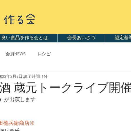
良い食品を作る会とは
会長あいさつ
認定基
会員NEWS
レシピ
2023年2月2日
読了時間: 1分
り酒 蔵元トークライブ開
）が出演します
田德兵衞商店※