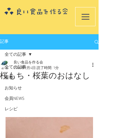
記事
全ての記事
良い食品を作る会
全ての記事
2020年2月4日
読了時間: 1分
桜もち・桜葉のおはなし
催事
お知らせ
会員NEWS
レシピ